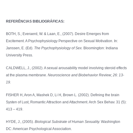
REFERÊNCIAS BIBLIOGRÁFICAS:
BOTH, S.; Everaerd, W. & Laan, E., (2007). Desire Emerges from
Excitement. A Psychophysiology Perspective on Sexual Motivation. In:
Janssen, E. (Ed).
The Psychophysiology of Sex.
Bloomington: Indiana
University Press.
CALDWELL, J., (2002). A sexual arousability model involving steroid effects
at the plasma membrane.
Neuroscience and Biobehavior Review; 26: 13-
19.
FISHER H, Aron A, Mashek D, Li H, Brown L. (2002). Defining the brain
Systen of Lust, Romantic Attraction and Attachment. Arch Sex Behav. 31 (5):
413 – 419.
HYDE, J., (2005).
Biological Substrate of Human Sexuality.
Washington
DC: American Psychological Association.