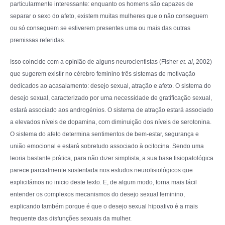
particularmente interessante: enquanto os homens são capazes de
separar o sexo do afeto, existem muitas mulheres que o não conseguem
ou só conseguem se estiverem presentes uma ou mais das outras
premissas referidas.
Isso coincide com a opinião de alguns neurocientistas (Fisher
et. al
, 2002)
que sugerem existir no cérebro feminino três sistemas de motivação
dedicados ao acasalamento: desejo sexual, atração e afeto. O sistema do
desejo sexual, caracterizado por uma necessidade de gratificação sexual,
estará associado aos androgénios. O sistema de atração estará associado
a elevados níveis de dopamina, com diminuição dos níveis de serotonina.
O sistema do afeto determina sentimentos de bem-estar, segurança e
união emocional e estará sobretudo associado à ocitocina. Sendo uma
teoria bastante prática, para não dizer simplista, a sua base fisiopatológica
parece parcialmente sustentada nos estudos neurofisiológicos que
explicitámos no inicio deste texto. E, de algum modo, torna mais fácil
entender os complexos mecanismos do desejo sexual feminino,
explicando também porque é que o desejo sexual hipoativo é a mais
frequente das disfunções sexuais da mulher.