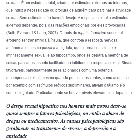
sexuais. É um estado mental, criado por estímulos externos ou internos,
que induz a necessidade ou procura de alguém para partilhar a atividade
sexual. Sem estímulo, não haverá desejo. A resposta sexual a estímulos
externos depende, pois, das reações emocionais por eles provocadas
(Both, Everaerd & Laan, 2007). Depois do
input
informativo sensorial
erógeno ser transmitida à ínsula, que controla a resposta nervosa
autónoma, o mesmo passa à amígdala, que o torna consciente e
intrinsecamente sexual, e ao hipocampo, onde se depara a memória de
coisas passadas, aspeto facilitador ou inibitório da resposta sexual. Sinais
favoráveis, particularmente se relacionados com uma potencial
recompensa sexual, mesmo quando pouco conscientes, como acontece
por exemplo com estímulos eróticos subliminares, ativam o tálamo e o
córtex cingulado. Particularmente se houver níveis elevados de dopamina.
O desejo sexual hipoativo nos homens mais novos deve-se
quase sempre a fatores psicológicos, ou então a abuso de
drogas ou medicamentos. As causas psicopatológicas são
geralmente os transtornos de stresse, a depressão e a
ansiedade