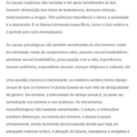
As causas orgânicas são variadas e em geral semelhantes às dos
homens: diminuição dos níveis de testosterona, doenças crónicas,
medicamentos e drogas. Têm particular importância o
stress
, a ansiedade
e a depressão. E os fatores hormonais específicos, como o ciclo ovárico e
o período pré e pós-menopáusico.
As causas psicológicas são também semelhantes às dos homens: medo
da intimidade, medo de compromisso sério, parceiro sexual insatisfatório,
atividade sexual insatisfatória, preocupação com a vida, experiências
sexuais anteriores, expectativas sexuais, crenças religiosas e culturais, etc.
Uma questão clássica é interessante: as mulheres sentem menos desejo
sexual do que os homens? A duvida baseia-se num mito de desigualdade
de género. Na verdade, a intensidade do desejo sexual é, ou pode ser,
semelhante nos homens e nas mulheres. Os mecanismos
neurofisiológicos são bastante semelhantes. Contudo, é indiscutível
existirem diferenças: na maioria dos homens, o desejo é quase
omnipresente, sendo facilmente desencadeado desde que haja um
adequado estimulo erótico. A ativação do tálamo, hipotálamo e amígdala é