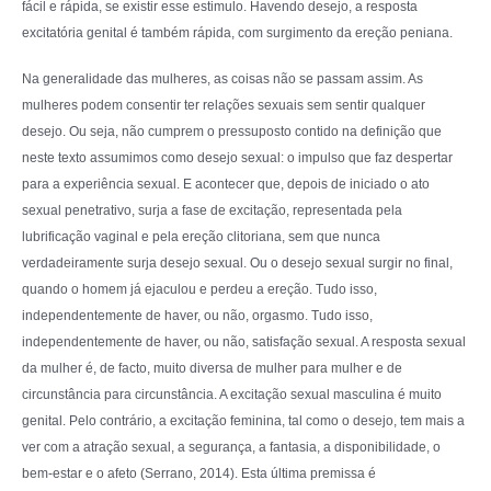
fácil e rápida, se existir esse estimulo. Havendo desejo, a resposta
excitatória genital é também rápida, com surgimento da ereção peniana.
Na generalidade das mulheres, as coisas não se passam assim. As
mulheres podem consentir ter relações sexuais sem sentir qualquer
desejo. Ou seja, não cumprem o pressuposto contido na definição que
neste texto assumimos como desejo sexual: o impulso que faz despertar
para a experiência sexual. E acontecer que, depois de iniciado o ato
sexual penetrativo, surja a fase de excitação, representada pela
lubrificação vaginal e pela ereção clitoriana, sem que nunca
verdadeiramente surja desejo sexual. Ou o desejo sexual surgir no final,
quando o homem já ejaculou e perdeu a ereção. Tudo isso,
independentemente de haver, ou não, orgasmo. Tudo isso,
independentemente de haver, ou não, satisfação sexual. A resposta sexual
da mulher é, de facto, muito diversa de mulher para mulher e de
circunstância para circunstância. A excitação sexual masculina é muito
genital. Pelo contrário, a excitação feminina, tal como o desejo, tem mais a
ver com a atração sexual, a segurança, a fantasia, a disponibilidade, o
bem-estar e o afeto (Serrano, 2014). Esta última premissa é