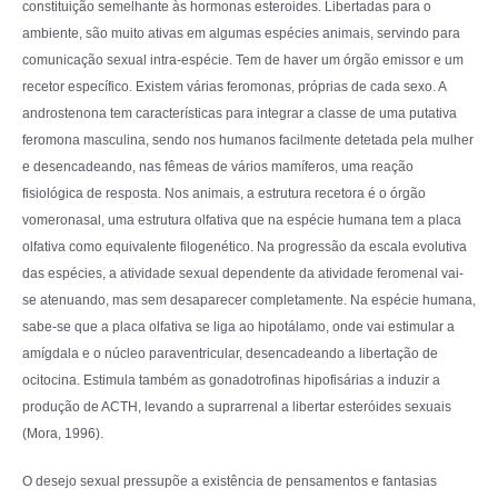
constituição semelhante às hormonas esteroides. Libertadas para o
ambiente, são muito ativas em algumas espécies animais, servindo para
comunicação sexual intra-espécie. Tem de haver um órgão emissor e um
recetor específico. Existem várias feromonas, próprias de cada sexo. A
androstenona tem características para integrar a classe de uma putativa
feromona masculina, sendo nos humanos facilmente detetada pela mulher
e desencadeando, nas fêmeas de vários mamíferos, uma reação
fisiológica de resposta. Nos animais, a estrutura recetora é o órgão
vomeronasal, uma estrutura olfativa que na espécie humana tem a placa
olfativa como equivalente filogenético. Na progressão da escala evolutiva
das espécies, a atividade sexual dependente da atividade feromenal vai-
se atenuando, mas sem desaparecer completamente. Na espécie humana,
sabe-se que a placa olfativa se liga ao hipotálamo, onde vai estimular a
amígdala e o núcleo paraventricular, desencadeando a libertação de
ocitocina. Estimula também as gonadotrofinas hipofisárias a induzir a
produção de ACTH, levando a suprarrenal a libertar esteróides sexuais
(Mora, 1996).
O desejo sexual pressupõe a existência de pensamentos e fantasias