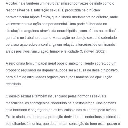
A ocitocina é também um neurotransmissor por vezes definido como o
responsável pela satisfação sexual. É produzida pelo núcleo
paraventricular hipotalâmico, que o liberta diretamente no cérebro, onde
vai exercer a sua ação comportamental. Uma parte é libertada na
circulação sanguínea através da neurohipófise, com efeitos na excitação
genital e no trabalho de parto. A sua ação no desejo sexual é sobretudo
pela sua ação sobre a confiança em relação a terceiros, determinando
afetos positivos, vinculação, humor e felicidade (Caldwell, 2002).
A serotonina tem um papel geral oposto, inibitório. Tendo sobretudo um
propósito regulador da dopamina, pode ser a causa de desejo hipoativo,
para além de dificuldades orgásmicas e, nos homens, de ejaculação
retardada.
O desejo sexual é também influenciado pelas hormonas sexuais
masculinas, os androgénios, sobretudo pela testosterona. Nos homens
esta hormona é segregada pelos testículos e nas mulheres pelo ovário.
Existe ainda uma pequena produção derivada das endorfinas, moléculas
semelhantes à morfina, que determinam sensação de bem-estar, prazer e