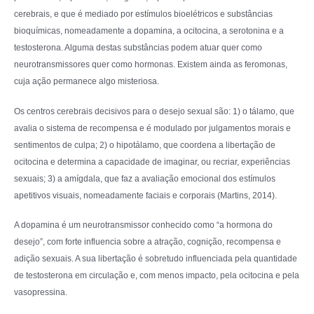
cerebrais, e que é mediado por estímulos bioelétricos e substâncias
bioquímicas, nomeadamente a dopamina, a ocitocina, a serotonina e a
testosterona. Alguma destas substâncias podem atuar quer como
neurotransmissores quer como hormonas. Existem ainda as feromonas,
cuja ação permanece algo misteriosa.
Os centros cerebrais decisivos para o desejo sexual são: 1) o tálamo, que
avalia o sistema de recompensa e é modulado por julgamentos morais e
sentimentos de culpa; 2) o hipotálamo, que coordena a libertação de
ocitocina e determina a capacidade de imaginar, ou recriar, experiências
sexuais; 3) a amígdala, que faz a avaliação emocional dos estímulos
apetitivos visuais, nomeadamente faciais e corporais (Martins, 2014).
A dopamina é um neurotransmissor conhecido como “a hormona do
desejo”, com forte influencia sobre a atração, cognição, recompensa e
adição sexuais. A sua libertação é sobretudo influenciada pela quantidade
de testosterona em circulação e, com menos impacto, pela ocitocina e pela
vasopressina.