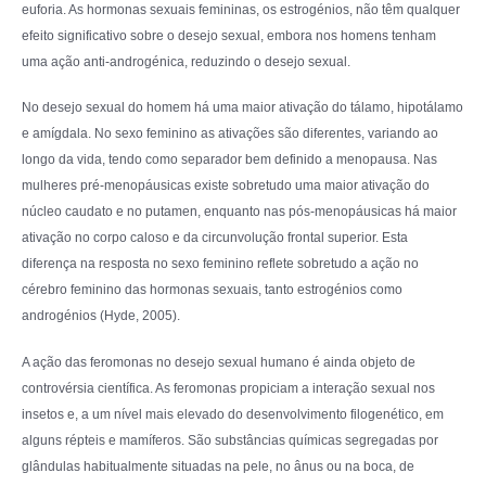
euforia. As hormonas sexuais femininas, os estrogénios, não têm qualquer
efeito significativo sobre o desejo sexual, embora nos homens tenham
uma ação anti-androgénica, reduzindo o desejo sexual.
No desejo sexual do homem há uma maior ativação do tálamo, hipotálamo
e amígdala. No sexo feminino as ativações são diferentes, variando ao
longo da vida, tendo como separador bem definido a menopausa. Nas
mulheres pré-menopáusicas existe sobretudo uma maior ativação do
núcleo caudato e no putamen, enquanto nas pós-menopáusicas há maior
ativação no corpo caloso e da circunvolução frontal superior. Esta
diferença na resposta no sexo feminino reflete sobretudo a ação no
cérebro feminino das hormonas sexuais, tanto estrogénios como
androgénios (Hyde, 2005).
A ação das feromonas no desejo sexual humano é ainda objeto de
controvérsia científica. As feromonas propiciam a interação sexual nos
insetos e, a um nível mais elevado do desenvolvimento filogenético, em
alguns répteis e mamíferos. São substâncias químicas segregadas por
glândulas habitualmente situadas na pele, no ânus ou na boca, de