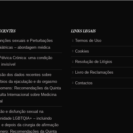
ECENTES
LINKS LEGAIS
unções sexuais e Perturbações
Termos de Uso
uiátricas – abordagem médica
Cookies
Pélvica Crónica: uma condição
Resolução de Litígios
 invisível
Livro de Reclamações
são dos dados recentes sobre
rbios da ejaculação e do orgasmo
Contactos
homens: Recomendações da Quinta
lta Internacional sobre Medicina
al
ão e disfunção sexual na
nidade LGBTQIA+ – incluindo
 e depois da cirurgia de afirmação
énero: Recomendações da Quinta