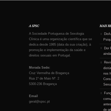
A SPSC
MAIS R
A Sociedade Portuguesa de Sexologia
Disf
Clínica é uma organização científica que se
Psiq
dedica desde 1985 (data da sua criação), à
Dor 
promoção e implementação da saúde e
ainda
direitos sexuais em Portugal.
Revi
Morada Sede:
distú
Cruz Vermelha de Bragança
nos 
Rua 1º de Maio Nº. 2
Consu
5300-236 Bragança
Sexu
Funç
Email
comu
geral@spsc.pt
antes
de g