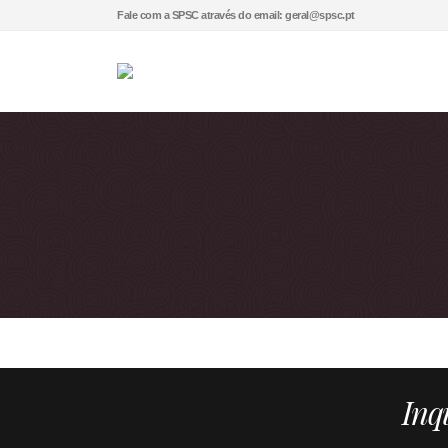
Fale com a SPSC através do email: geral@spsc.pt
Inqu