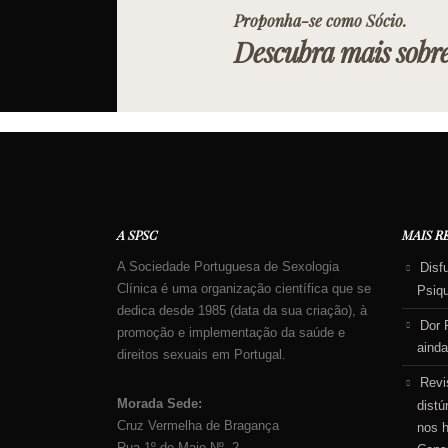
Proponha-se como Sócio.
Descubra mais sobr
A SPSC
MAIS R
A Sociedade Portuguesa de Sexologia
Disf
Clínica é uma organização científica que se
Psiq
dedica desde 1985 (data da sua criação), à
Dor 
promoção e implementação da saúde e
ainda
direitos sexuais em Portugal.
Revi
Morada Sede:
distú
Cruz Vermelha de Bragança
nos 