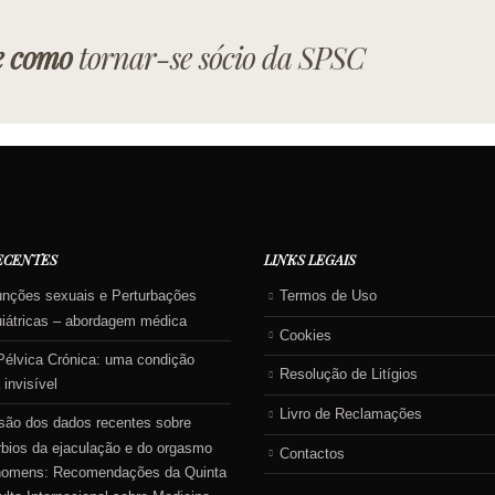
e como
tornar-se sócio da SPSC
ECENTES
LINKS LEGAIS
unções sexuais e Perturbações
Termos de Uso
uiátricas – abordagem médica
Cookies
Pélvica Crónica: uma condição
Resolução de Litígios
 invisível
Livro de Reclamações
são dos dados recentes sobre
rbios da ejaculação e do orgasmo
Contactos
homens: Recomendações da Quinta