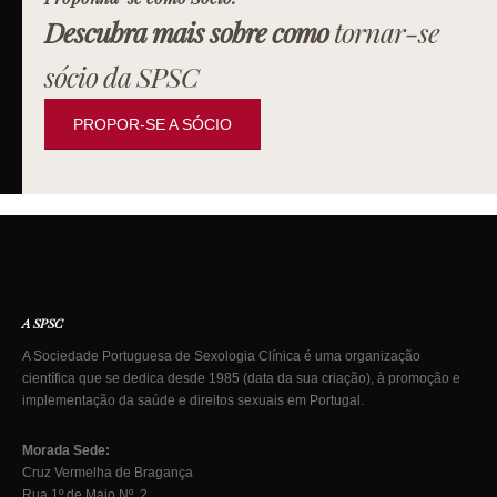
Descubra mais sobre como
tornar-se
sócio da SPSC
PROPOR-SE A SÓCIO
A SPSC
A Sociedade Portuguesa de Sexologia Clínica é uma organização
científica que se dedica desde 1985 (data da sua criação), à promoção e
implementação da saúde e direitos sexuais em Portugal.
Morada Sede:
Cruz Vermelha de Bragança
Rua 1º de Maio Nº. 2