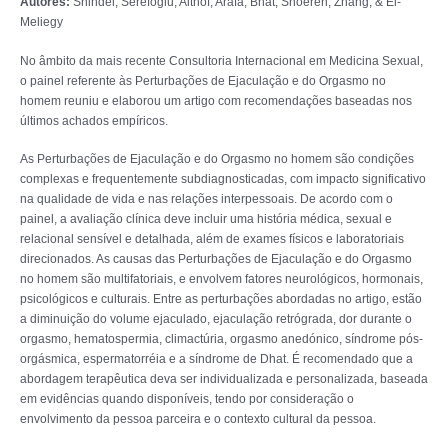
Autores:
Shindel, Serefoglu, Althof, Arafa, Bhat, Snoeren, Zhang, & El-
Meliegy
No âmbito da mais recente Consultoria Internacional em Medicina Sexual,
o painel referente às Perturbações de Ejaculação e do Orgasmo no
homem reuniu e elaborou um artigo com recomendações baseadas nos
últimos achados empíricos.
As Perturbações de Ejaculação e do Orgasmo no homem são condições
complexas e frequentemente subdiagnosticadas, com impacto significativo
na qualidade de vida e nas relações interpessoais. De acordo com o
painel, a avaliação clínica deve incluir uma história médica, sexual e
relacional sensível e detalhada, além de exames físicos e laboratoriais
direcionados. As causas das Perturbações de Ejaculação e do Orgasmo
no homem são multifatoriais, e envolvem fatores neurológicos, hormonais,
psicológicos e culturais. Entre as perturbações abordadas no artigo, estão
a diminuição do volume ejaculado, ejaculação retrógrada, dor durante o
orgasmo, hematospermia, climactúria, orgasmo anedónico, síndrome pós-
orgásmica, espermatorréia e a síndrome de Dhat. É recomendado que a
abordagem terapêutica deva ser individualizada e personalizada, baseada
em evidências quando disponíveis, tendo por consideração o
envolvimento da pessoa parceira e o contexto cultural da pessoa.