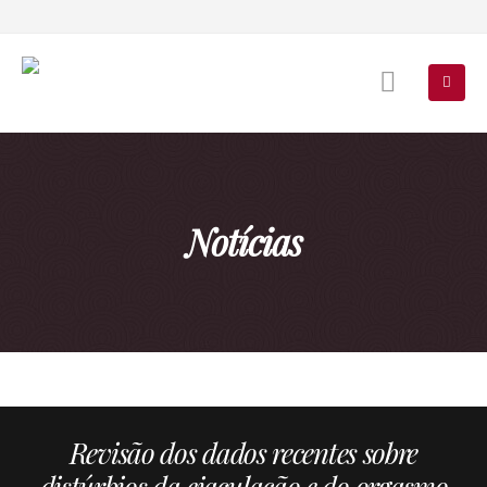
Notícias
Revisão dos dados recentes sobre
distúrbios da ejaculação e do orgasmo