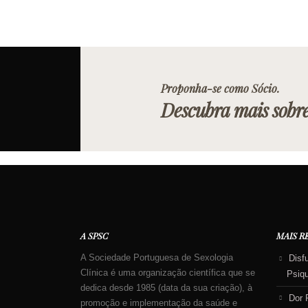
Proponha-se como Sócio.
Descubra mais sobr
A SPSC
MAIS R
A Sociedade Portuguesa de Sexologia
Disf
Clínica é uma organização científica que se
Psiq
dedica desde 1985 (data da sua criação), à
Dor 
promoção e implementação da saúde e