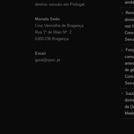
ainda
direitos sexuais em Portugal.
Revi
Morada Sede:
distú
Cruz Vermelha de Bragança
nos 
Rua 1º de Maio Nº. 2
Consu
5300-236 Bragança
Sexu
Funç
Email
comu
geral@spsc.pt
antes
de g
Consu
Sexu
Saúd
distú
da Qu
Medi