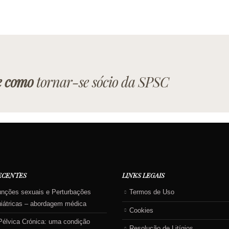
e como
tornar-se sócio da SPSC
ECENTES
LINKS LEGAIS
unções sexuais e Perturbações
Termos de Uso
uiátricas – abordagem médica
Cookies
Pélvica Crónica: uma condição
Resolução de Litígios