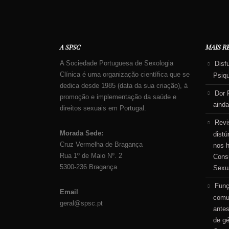
A SPSC
MAIS R
A Sociedade Portuguesa de Sexologia
Disf
Clínica é uma organização científica que se
Psiq
dedica desde 1985 (data da sua criação), à
Dor 
promoção e implementação da saúde e
ainda
direitos sexuais em Portugal.
Revi
Morada Sede:
distú
Cruz Vermelha de Bragança
nos 
Rua 1º de Maio Nº. 2
Consu
5300-236 Bragança
Sexu
Funç
Email
comu
geral@spsc.pt
antes
de g