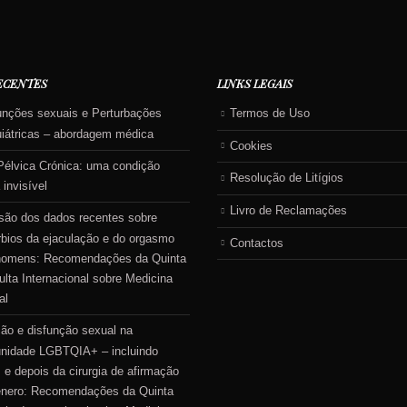
ECENTES
LINKS LEGAIS
unções sexuais e Perturbações
Termos de Uso
uiátricas – abordagem médica
Cookies
Pélvica Crónica: uma condição
Resolução de Litígios
 invisível
Livro de Reclamações
são dos dados recentes sobre
rbios da ejaculação e do orgasmo
Contactos
homens: Recomendações da Quinta
lta Internacional sobre Medicina
al
ão e disfunção sexual na
nidade LGBTQIA+ – incluindo
 e depois da cirurgia de afirmação
énero: Recomendações da Quinta