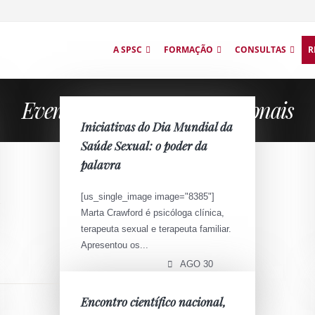
A SPSC
FORMAÇÃO
CONSULTAS
R
Eventos científicos internacionais
Iniciativas do Dia Mundial da
Saúde Sexual: o poder da
palavra
[us_single_image image="8385"]
Marta Crawford é psicóloga clínica,
terapeuta sexual e terapeuta familiar.
Apresentou os...
AGO 30
Encontro científico nacional,