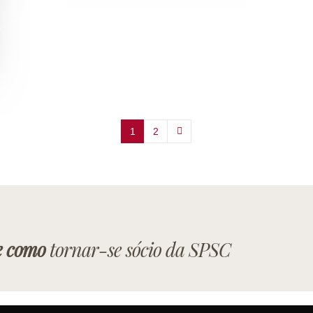
1
2
e como
tornar-se sócio da SPSC