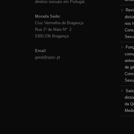
direitos sexuais em Portugal.
Revi
Morada Sede:
distú
Cruz Vermelha de Bragança
nos 
Rua 1º de Maio Nº. 2
Consu
5300-236 Bragança
Sexu
Funç
Email
comu
geral@spsc.pt
antes
de g
Consu
Sexu
Saúd
distú
da Qu
Medi