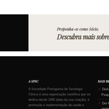
Proponha-se como Sócio.
Descubra mais sobr
A SPSC
MAIS R
A Sociedade Portuguesa de Sexologia
Disf
Clínica é uma organização científica que se
Psiq
dedica desde 1985 (data da sua criação), à
Dor 
promoção e implementação da saúde e
ainda