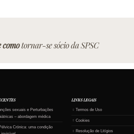
e como
tornar-se sócio da SPSC
ECENTES
LINKS LEGAIS
unções sexuais e Perturbações
Termos de Uso
uiátricas – abordagem médica
Cookies
Pélvica Crónica: uma condição
Resolução de Litígios
 invisível