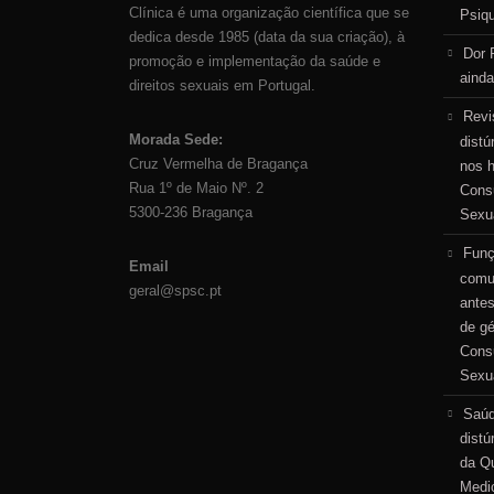
Clínica é uma organização científica que se
Psiq
dedica desde 1985 (data da sua criação), à
Dor 
promoção e implementação da saúde e
ainda
direitos sexuais em Portugal.
Revi
Morada Sede:
distú
Cruz Vermelha de Bragança
nos 
Rua 1º de Maio Nº. 2
Consu
5300-236 Bragança
Sexu
Funç
Email
comu
geral@spsc.pt
antes
de g
Consu
Sexu
Saúd
distú
da Qu
Medi