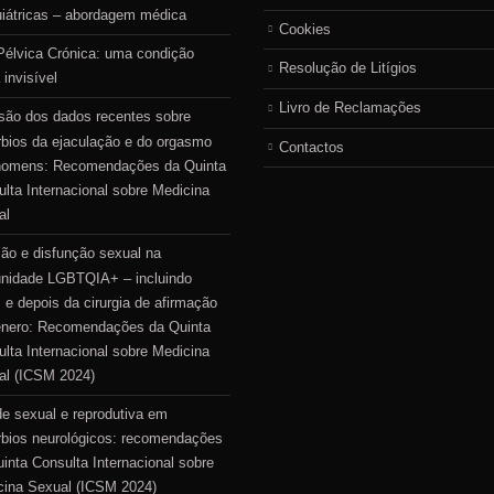
uiátricas – abordagem médica
Cookies
Pélvica Crónica: uma condição
Resolução de Litígios
 invisível
Livro de Reclamações
são dos dados recentes sobre
rbios da ejaculação e do orgasmo
Contactos
homens: Recomendações da Quinta
lta Internacional sobre Medicina
al
ão e disfunção sexual na
nidade LGBTQIA+ – incluindo
 e depois da cirurgia de afirmação
énero: Recomendações da Quinta
lta Internacional sobre Medicina
al (ICSM 2024)
e sexual e reprodutiva em
rbios neurológicos: recomendações
inta Consulta Internacional sobre
cina Sexual (ICSM 2024)