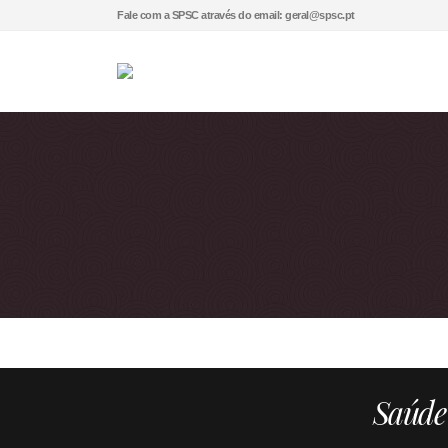
Fale com a SPSC através do email: geral@spsc.pt
Saúde 