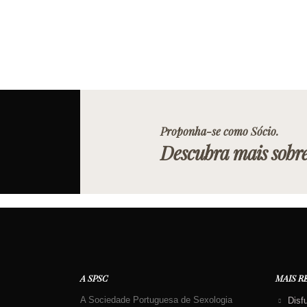
Proponha-se como Sócio.
Descubra mais sobr
A SPSC
MAIS R
A Sociedade Portuguesa de Sexologia
Disf