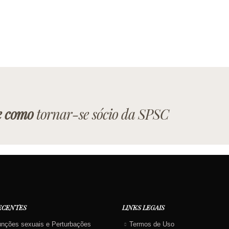
e como
tornar-se sócio da SPSC
ECENTES
LINKS LEGAIS
unções sexuais e Perturbações
Termos de Uso