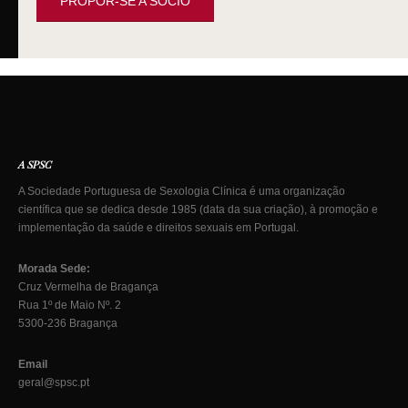
PROPOR-SE A SÓCIO
A SPSC
A Sociedade Portuguesa de Sexologia Clínica é uma organização
científica que se dedica desde 1985 (data da sua criação), à promoção e
implementação da saúde e direitos sexuais em Portugal.
Morada Sede:
Cruz Vermelha de Bragança
Rua 1º de Maio Nº. 2
5300-236 Bragança
Email
geral@spsc.pt