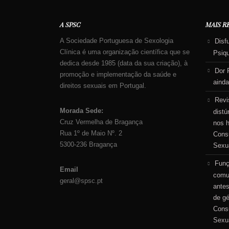
A SPSC
MAIS R
A Sociedade Portuguesa de Sexologia
Disf
Clínica é uma organização científica que se
Psiq
dedica desde 1985 (data da sua criação), à
Dor 
promoção e implementação da saúde e
ainda
direitos sexuais em Portugal.
Revi
Morada Sede:
distú
Cruz Vermelha de Bragança
nos 
Rua 1º de Maio Nº. 2
Consu
5300-236 Bragança
Sexu
Funç
Email
comu
geral@spsc.pt
antes
de g
Consu
Sexu