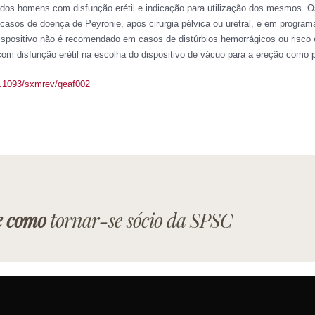
os homens com disfunção erétil e indicação para utilização dos mesmos. Os
asos de doença de Peyronie, após cirurgia pélvica ou uretral, e em programa
ispositivo não é recomendado em casos de distúrbios hemorrágicos ou risco e
com disfunção erétil na escolha do dispositivo de vácuo para a ereção como p
10.1093/sxmrev/qeaf002
e como
tornar-se sócio da SPSC