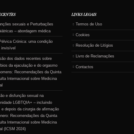
ECENTES
LINKS LEGAIS
unções sexuais e Perturbações
Termos de Uso
uiátricas – abordagem médica
Cookies
Pélvica Crónica: uma condição
Resolução de Litígios
 invisível
Livro de Reclamações
são dos dados recentes sobre
rbios da ejaculação e do orgasmo
Contactos
homens: Recomendações da Quinta
lta Internacional sobre Medicina
al
ão e disfunção sexual na
nidade LGBTQIA+ – incluindo
 e depois da cirurgia de afirmação
énero: Recomendações da Quinta
lta Internacional sobre Medicina
al (ICSM 2024)