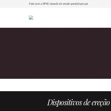
Fale com a SPSC através do email: geral@spsc.pt
Dispositivos de ereçã