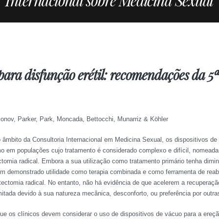
Internacional sobre Medicina Sexual
para disfunção erétil: recomendações da 5
onov, Parker, Park, Moncada, Bettocchi, Munarriz & Köhler
o âmbito da Consultoria Internacional em Medicina Sexual, os dispositivos d
mesmo em populações cujo tratamento é considerado complexo e difícil, nom
ctomia radical. Embora a sua utilização como tratamento primário tenha dimin
têm demonstrado utilidade como terapia combinada e como ferramenta de reabi
tectomia radical. No entanto, não há evidência de que acelerem a recuperaçã
itada devido à sua natureza mecânica, desconforto, ou preferência por outras
ue os clínicos devem considerar o uso de dispositivos de vácuo para a ereç