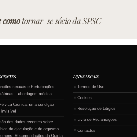
e como
tornar-se sócio da SPSC
ECENTES
LINKS LEGAIS
unções sexuais e Perturbações
Termos de Uso
uiátricas – abordagem médica
Cookies
Pélvica Crónica: uma condição
Resolução de Litígios
 invisível
Livro de Reclamações
são dos dados recentes sobre
rbios da ejaculação e do orgasmo
Contactos
homens: Recomendações da Quinta