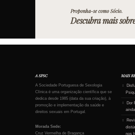
Proponha-se como Sócio.
Descubra mais sobr
A SPSC
MAIS R
A Sociedade Portuguesa de Sexologia
Disf
Clínica é uma organização científica que se
Psiq
dedica desde 1985 (data da sua criação), à
Dor 
promoção e implementação da saúde e
ainda
direitos sexuais em Portugal.
Revi
Morada Sede:
distú
Cruz Vermelha de Bragança
nos 